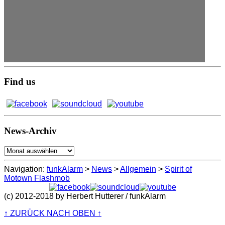
Find us
News-Archiv
News-
Archiv
Navigation:
funkAlarm
>
News
>
Allgemein
>
Spirit of
Motown Flashmob
(c) 2012-2018 by Herbert Hutterer / funkAlarm
↑ ZURÜCK NACH OBEN ↑