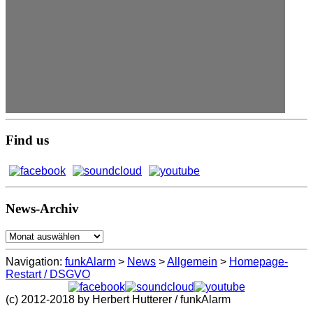
Find us
News-Archiv
News-
Archiv
Navigation:
funkAlarm
>
News
>
Allgemein
>
Homepage-
Restart / DSGVO
(c) 2012-2018 by Herbert Hutterer / funkAlarm