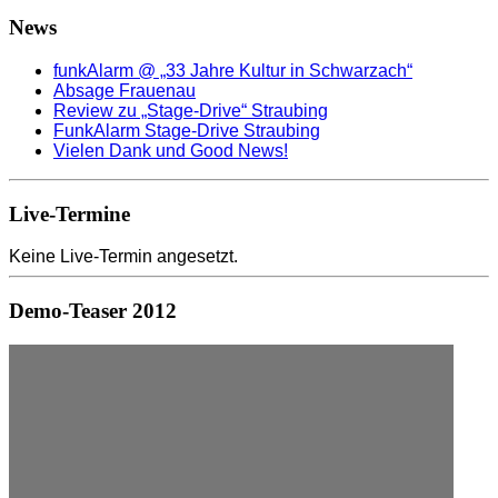
News
funkAlarm @ „33 Jahre Kultur in Schwarzach“
Absage Frauenau
Review zu „Stage-Drive“ Straubing
FunkAlarm Stage-Drive Straubing
Vielen Dank und Good News!
Live-Termine
Keine Live-Termin angesetzt.
Demo-Teaser 2012