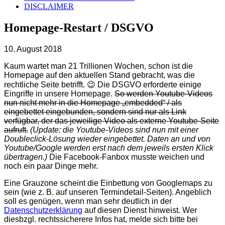
DISCLAIMER
Homepage-Restart / DSGVO
10. August 2018
Kaum wartet man 21 Trillionen Wochen, schon ist die
Homepage auf den aktuellen Stand gebracht, was die
rechtliche Seite betrifft. 😉 Die DSGVO erforderte einige
Eingriffe in unsere Homepage.
So werden Youtube-Videos
nun nicht mehr in die Homepage „embedded“ / als
eingebettet eingebunden, sondern sind nur als Link
verfügbar, der das jeweilige Video als externe Youtube-Seite
aufruft.
(Update: die Youtube-Videos sind nun mit einer
Doubleclick-Lösung wieder eingebettet. Daten an und von
Youtube/Google werden erst nach dem jeweils ersten Klick
übertragen.)
Die Facebook-Fanbox musste weichen und
noch ein paar Dinge mehr.
Eine Grauzone scheint die Einbettung von Googlemaps zu
sein (wie z. B. auf unseren Termindetail-Seiten). Angeblich
soll es genügen, wenn man sehr deutlich in der
Datenschutzerklärung
auf diesen Dienst hinweist. Wer
diesbzgl. rechtssicherere Infos hat, melde sich bitte bei